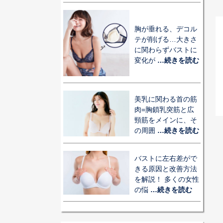
胸が垂れる、デコル
テが削げる…大きさ
に関わらずバストに
変化が
…続きを読む
美乳に関わる首の筋
肉=胸鎖乳突筋と広
頸筋をメインに、そ
の周囲
…続きを読む
バストに左右差がで
きる原因と改善方法
を解説！ 多くの女性
の悩
…続きを読む