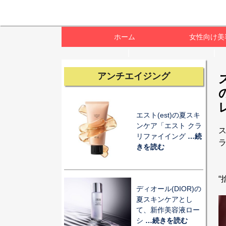
ホーム
女性向け美
アンチエイジング
エスト(est)の夏スキ
ンケア「エスト クラ
ス
リファイイング
…続
きを読む
ディオール(DIOR)の
夏スキンケアとし
て、新作美容液ロー
シ
…続きを読む