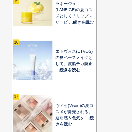
15
ラネージュ
(LANEIGE)の夏コス
メとして「リップス
リーピ
…続きを読む
16
エトヴォス(ETVOS)
の夏ベースメイクと
して、皮脂テカ防止
…続きを読む
17
ヴィセ(Visée)の夏コ
スメが発売される。
透明感＆色気を
…続
きを読む