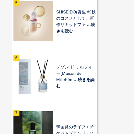
5
SHISEIDO(資生堂)秋
のコスメとして、新
作リキッドファ
…続
きを読む
6
メゾン ド ミルフィ
ー(Maison de
MilleFée
…続きを読
む
重
に
7
ス
韓国発のライフエチ
ケットブランド・ヒ