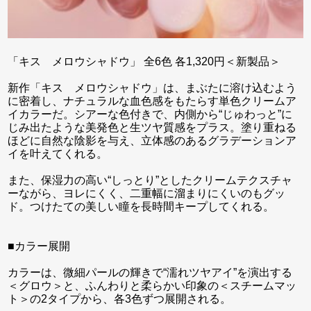
「キス メロウシャドウ」 全6色 各1,320円＜新製品＞
新作「キス メロウシャドウ」は、まぶたに溶け込むよう
に密着し、ナチュラルな血色感をもたらす単色クリームア
イカラーだ。シアーな色付きで、内側から“じゅわっと”に
じみ出たような美発色と生ツヤ質感をプラス。塗り重ねる
ほどに自然な陰影を与え、立体感のあるグラデーションア
イを叶えてくれる。
また、保湿力の高い“しっとり”としたクリームテクスチャ
ーながら、ヨレにくく、二重幅に溜まりにくいのもグッ
ド。つけたての美しい瞳を長時間キープしてくれる。
■カラー展開
カラーは、微細パールの輝きで“濡れツヤアイ”を演出する
＜グロウ＞と、ふんわりと柔らかい印象の＜スチームマッ
ト＞の2タイプから、各3色ずつ展開される。