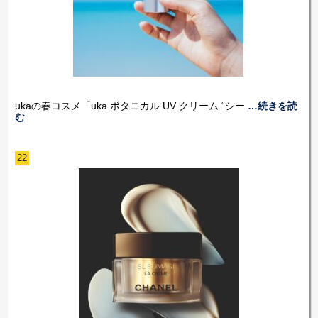
ukaの春コスメ「uka ボタニカル UV クリーム “シー
…続きを読
む
22