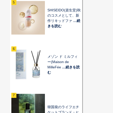
5
SHISEIDO(資生堂)秋
のコスメとして、新
作リキッドファ
…続
きを読む
6
メゾン ド ミルフィ
ー(Maison de
MilleFée
…続きを読
む
7
韓国発のライフエチ
ケットブランド・ヒ