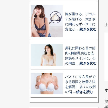
胸が垂れる、デコル
テが削げる…大きさ
に関わらずバストに
変化が
…続きを読む
美乳に関わる首の筋
肉=胸鎖乳突筋と広
頸筋をメインに、そ
の周囲
…続きを読む
バストに左右差がで
きる原因と改善方法
を解説！ 多くの女性
オ
の悩
…続きを読む