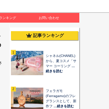
ランキング
お問い合わせ
記事ランキング
イ
の
1
シャネル(CHANEL)
から、夏コスメ「サ
さ
マー コーリング
…
続きを読む
2
フェラガモ
(Ferragamo)のフレ
グランスとして、新
作フ
…続きを読む