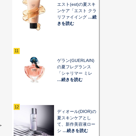
エスト(est)の夏スキ
を
ンケア「エスト クラ
り
リファイイング
…続
きを読む
11
ゲラン(GUERLAIN)
の夏フレグランス
「シャリマー ミレ
…続きを読む
12
ディオール(DIOR)の
夏スキンケアとし
て、新作美容液ロー
＞
シ
…続きを読む