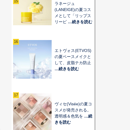
15
ラネージュ
(LANEIGE)の夏コス
メとして「リップス
リーピ
…続きを読む
16
エトヴォス(ETVOS)
の夏ベースメイクと
して、皮脂テカ防止
…続きを読む
17
ヴィセ(Visée)の夏コ
スメが発売される。
透明感＆色気を
…続
きを読む
ヘ