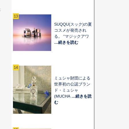
」
が
13
ら
SUQQU(スック)の夏
、
コスメが発売され
る。 “マジックアワ
…続きを読む
14
ミュシャ財団による
世界初の公認ブラン
ド・ミュシャ
(MUCHA
…続きを読
む