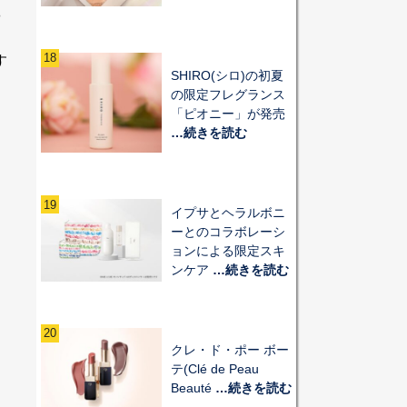
や
イ
18
す
SHIRO(シロ)の初夏
の限定フレグランス
「ピオニー」が発売
…続きを読む
19
イプサとヘラルボニ
ーとのコラボレーシ
ョンによる限定スキ
ンケア
…続きを読む
20
クレ・ド・ポー ボー
テ(Clé de Peau
Beauté
…続きを読む