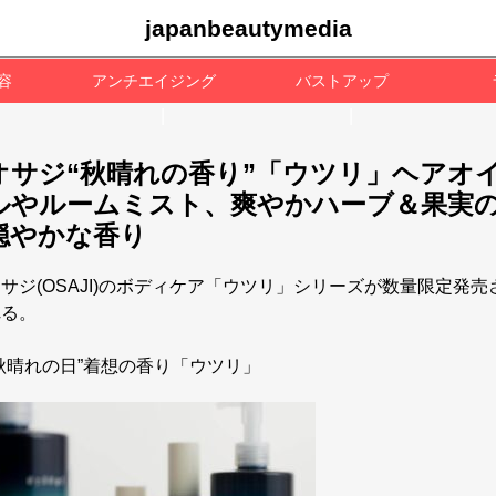
japanbeautymedia
容
アンチエイジング
バストアップ
オサジ“秋晴れの香り”「ウツリ」ヘアオ
ルやルームミスト、爽やかハーブ＆果実
穏やかな香り
サジ(OSAJI)のボディケア「ウツリ」シリーズが数量限定発売
れる。
“秋晴れの日”着想の香り「ウツリ」