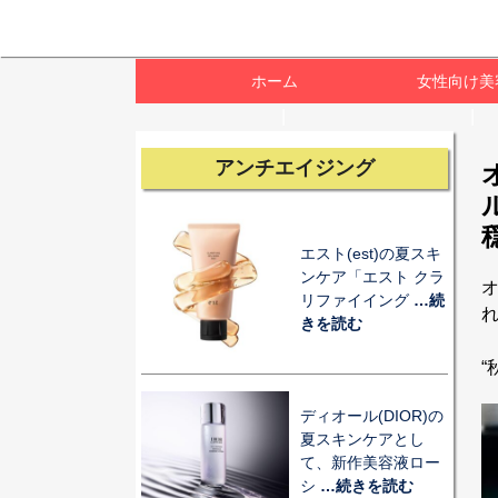
ホーム
女性向け美
アンチエイジング
エスト(est)の夏スキ
ンケア「エスト クラ
オ
リファイイング
…続
きを読む
ディオール(DIOR)の
夏スキンケアとし
て、新作美容液ロー
シ
…続きを読む