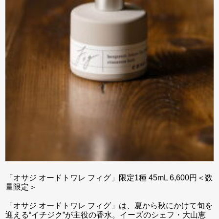
「オサジ オードトワレ フィグ」限定1種 45mL 6,600円＜数
量限定＞
「オサジ オードトワレ フィグ」は、夏から秋にかけて旬を
迎える“イチジク”が主役の香水。イーズのシェフ・大山恵